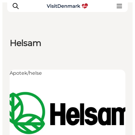
Helsam
Inspiration
Destinationer
Oplevelser
Apotek/helse
Overnatning
Planlæg ferien