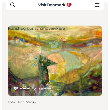
Kunst og kunsthåndværkere
Inspiration
Destinationer
Oplevelser
Overnatning
Planlæg ferien
Tranekær, Fyn og øerne
Foto
:
Henni Starup