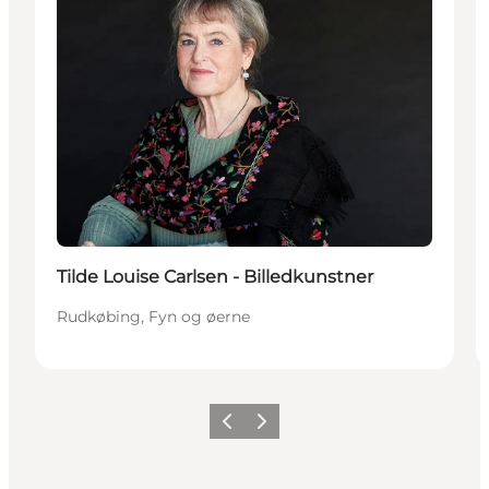
Tilde Louise Carlsen - Billedkunstner
Rudkøbing, Fyn og øerne
Forrige
Næste