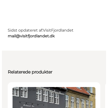
Sidst opdateret af:
VisitFjordlandet
mail@visitfjordlandet.dk
Relaterede produkter
Mad og drikke