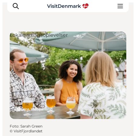
Lokale smagsoplevelser
Inspiration
Destinationer
Oplevelser
Overnatning
Planlæg ferien
Lejre, Vestsjælland
Foto
:
Sarah Green
©
VisitFjordlandet