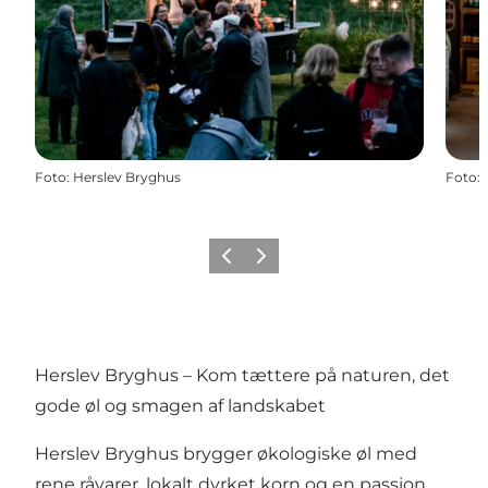
Foto
:
Herslev Bryghus
Foto
:
Forrige
Næste
Herslev Bryghus – Kom tættere på naturen, det
gode øl og smagen af landskabet
Herslev Bryghus brygger økologiske øl med
rene råvarer, lokalt dyrket korn og en passion