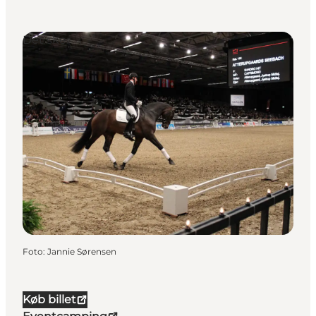
Det sker
Foto
:
Jannie Sørensen
Køb billet