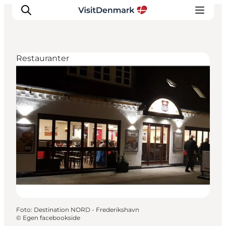
Restauranter
Inspiration
Destinationer
Oplevelser
Overnatning
Planlæg ferien
Foto
:
Destination NORD - Frederikshavn
©
Egen facebookside