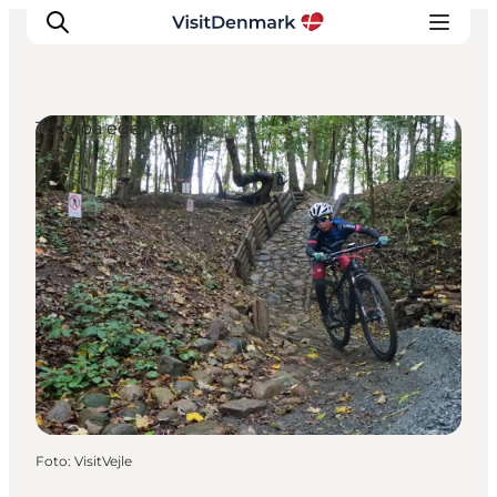
Ture på egen hånd
Inspiration
Destinationer
Oplevelser
Overnatning
Planlæg ferien
Foto
:
VisitVejle