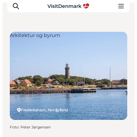
Arkitektur og byrum
Inspiration
Destinationer
Oplevelser
Overnatning
Planlæg ferien
Frederikshavn, Nordjylland
Foto
:
Peter Jørgensen