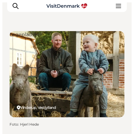
Legepladser
Inspiration
Destinationer
Oplevelser
Overnatning
Planlæg ferien
Vinderup, Vestjylland
Foto
:
Hjerl Hede