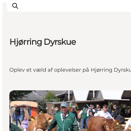
Hjørring Dyrskue
Inspiration
Destinationer
Oplevelser
Oplev et væld af oplevelser på Hjørring Dyrsk
Overnatning
Planlæg ferien
Det sker