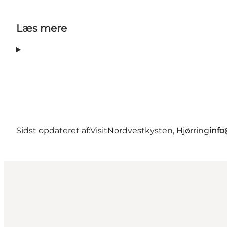
Læs mere
Sidst opdateret af:
VisitNordvestkysten, Hjørring
info