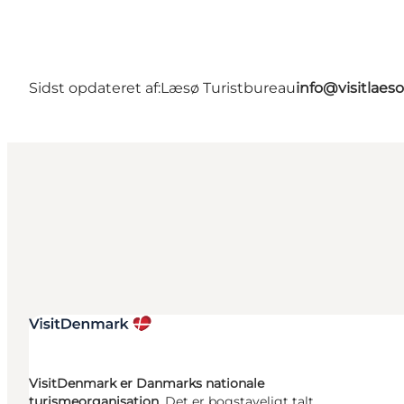
Sidst opdateret af:
Læsø Turistbureau
info@visitlaes
VisitDenmark er Danmarks nationale
turismeorganisation.
Det er bogstaveligt talt