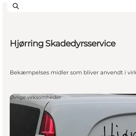
Hjørring Skadedyrsservice
Inspiration
Destinationer
Oplevelser
Bekæmpelses midler som bliver anvendt i vir
Overnatning
Planlæg ferien
Øvrige virksomheder