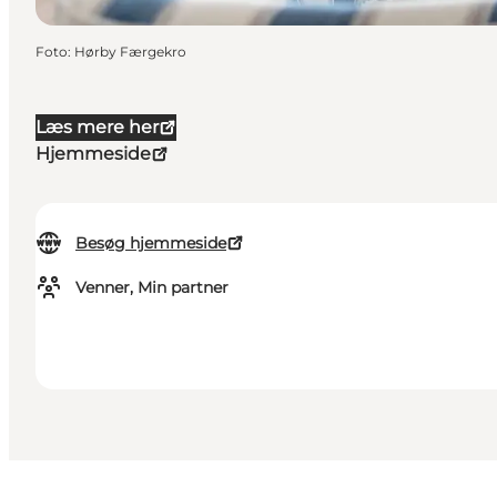
Foto
:
Hørby Færgekro
Læs mere her
Hjemmeside
Besøg hjemmeside
Venner, Min partner