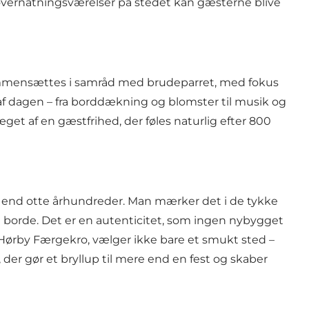
overnatningsværelser på stedet kan gæsterne blive
ammensættes i samråd med brudeparret, med fokus
af dagen – fra borddækning og blomster til musik og
æget af en gæstfrihed, der føles naturlig efter 800
e end otte århundreder. Man mærker det i de tykke
 borde. Det er en autenticitet, som ingen nybygget
r Hørby Færgekro, vælger ikke bare et smukt sted –
, der gør et bryllup til mere end en fest og skaber