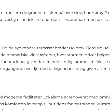
ter mellem de grønne bakker på hver side, har
Hørby Fæ
kke vestsjællandsk historie, der har været rammen om live
 Fra de sydvendte terrasser breder Holbæk Fjord sig ud i
il de dramatiske vinteraftener, hvor stormen driver bølg
r brudepar giver det en helt særlig ramme: en følelse af
edgangene over fjorden er legendariske og giver aftenfe
ed moderne faciliteter. Lokalerne er renoveret med om
s komforten lever op til nutidens forventninger. Rumme