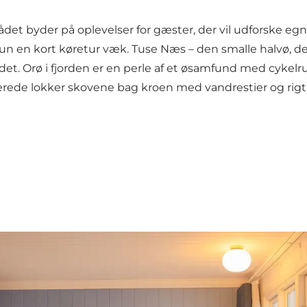
byder på oplevelser for gæster, der vil udforske egnen 
 en kort køretur væk. Tuse Næs – den smalle halvø, der 
det. Orø i fjorden er en perle af et øsamfund med cykelr
resserede lokker skovene bag kroen med vandrestier og rigt