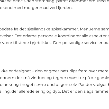
 at skabe præcis den stemning, parret drømmer om. Med 
psweekend med morgenmad ved fjorden.
 bedste fra det sjællandske spisekammer. Menuerne s
elser. Det erfarne personale koordinerer alle aspekter 
være til stede i øjeblikket. Den personlige service er pr
kke er designet – den er groet naturligt frem over mer
nd gennem de små vinduer og tegner mønstre på de gamle
 forankring i noget større end dagen selv. Par der vælge
ælling, der allerede er rig og dyb. Det er den slags ramme