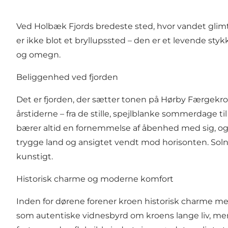
Ved Holbæk Fjords bredeste sted, hvor vandet glim
er ikke blot et bryllupssted – den er et levende sty
og omegn.
Beliggenhed ved fjorden
Det er fjorden, der sætter tonen på Hørby Færgekro.
årstiderne – fra de stille, spejlblanke sommerdage t
bærer altid en fornemmelse af åbenhed med sig, og fo
trygge land og ansigtet vendt mod horisonten. Soln
kunstigt.
Historisk charme og moderne komfort
Inden for dørene forener kroen historisk charme m
som autentiske vidnesbyrd om kroens lange liv, men