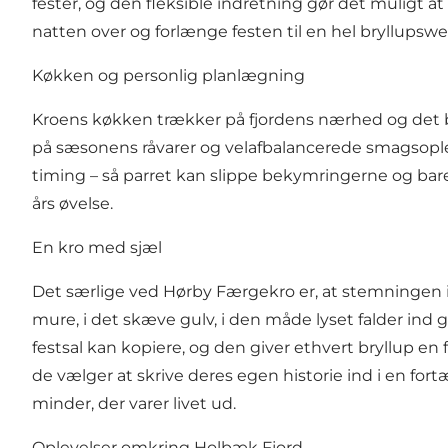
fester, og den fleksible indretning gør det muligt
natten over og forlænge festen til en hel bryllu
Køkken og personlig planlægning
Kroens køkken trækker på fjordens nærhed og det
på sæsonens råvarer og velafbalancerede smagsoplev
timing – så parret kan slippe bekymringerne og bare 
års øvelse.
En kro med sjæl
Det særlige ved Hørby Færgekro er, at stemningen i
mure, i det skæve gulv, i den måde lyset falder i
festsal kan kopiere, og den giver ethvert bryllup en
de vælger at skrive deres egen historie ind i en fort
minder, der varer livet ud.
Oplevelser omkring Holbæk Fjord