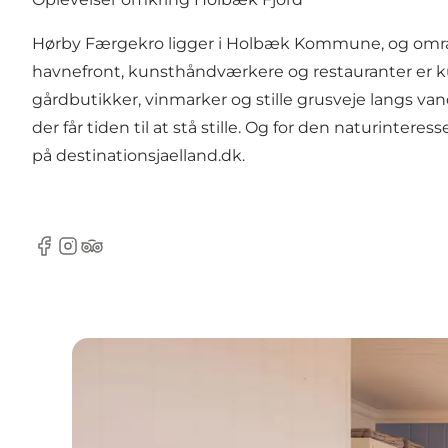
Hørby Færgekro ligger i Holbæk Kommune, og området 
havnefront, kunsthåndværkere og restauranter er kun
gårdbutikker, vinmarker og stille grusveje langs van
der får tiden til at stå stille. Og for den naturinte
på
destinationsjaelland.dk
.
Facebook
Instagram
TripAdvisor