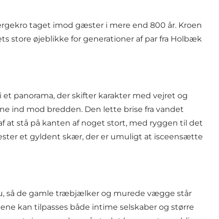
rgekro
taget imod gæster i mere end 800 år. Kroen
ts store øjeblikke for generationer af par fra Holbæk
 et panorama, der skifter karakter med vejret og
erne ind mod bredden. Den lette brise fra vandet
 at stå på kanten af noget stort, med ryggen til det
ster et gyldent skær, der er umuligt at isceensætte
hu, så de gamle træbjælker og murede vægge står
ne kan tilpasses både intime selskaber og større