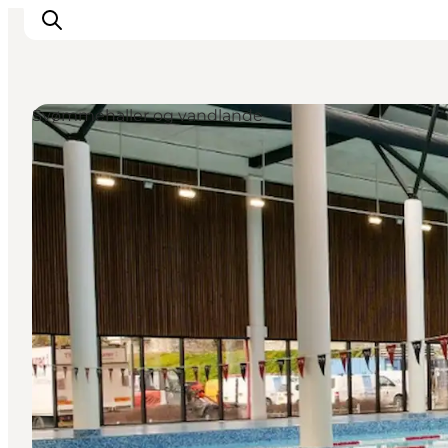
Svømmehaller og vandlande
Inspiration
Destinationer
Oplevelser
Overnatning
Planlæg ferien