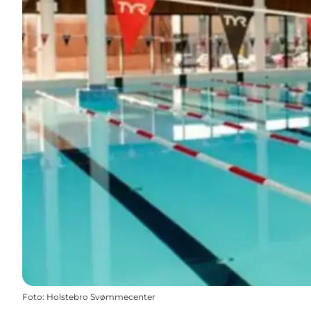
Foto
:
Holstebro Svømmecenter