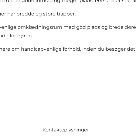
der er gode forhold og meget plads. Personalet står altid
er har bredde og store trapper.
venlige omklædningsrum med god plads og brede døre. D
ude for døren.
ærmere om handicapvenlige forhold, inden du besøger det
Kontaktoplysninger