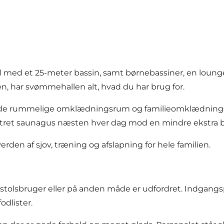
al med et 25-meter bassin, samt børnebassiner, en loun
en, har svømmehallen alt, hvad du har brug for.
i de rummelige omklædningsrum og familieomklædningso
tret saunagus næsten hver dag mod en mindre ekstra b
n af ​​sjov, træning og afslapning for hele familien.
estolsbruger eller på anden måde er udfordret. Indgan
odlister.