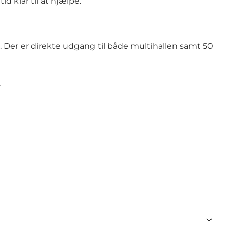
 klar til at hjælpe.
er er direkte udgang til både multihallen samt 50
.