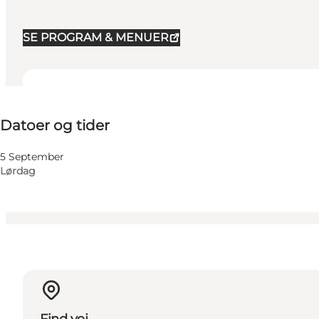
SE PROGRAM & MENUER
Datoer og tider
Datoer og tider
Besøg hjemmeside
Venner, Min partner, Mig selv
5 September
Lørdag
Find vej