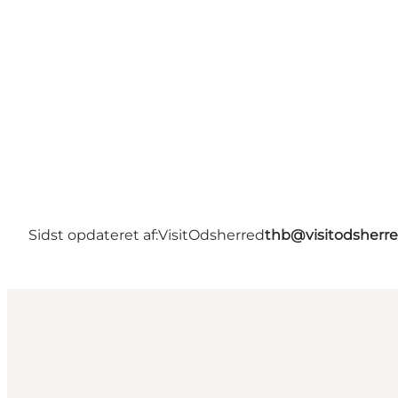
Sidst opdateret af:
VisitOdsherred
thb@visitodsherre