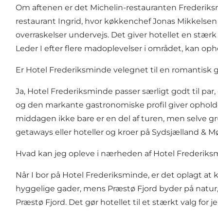
Om aftenen er det Michelin-restauranten Frederiks
restaurant Ingrid, hvor køkkenchef Jonas Mikkels
overraskelser undervejs. Det giver hotellet en stærk
Leder I efter flere madoplevelser i området, kan op
Er Hotel Frederiksminde velegnet til en romantisk
Ja, Hotel Frederiksminde passer særligt godt til par,
og den markante gastronomiske profil giver opholdet
middagen ikke bare er en del af turen, men selve gr
getaways
eller
hoteller og kroer på Sydsjælland & M
Hvad kan jeg opleve i nærheden af Hotel Frederik
Når I bor på Hotel Frederiksminde, er det oplagt a
hyggelige gader, mens
Præstø Fjord
byder på natur,
Præstø Fjord
. Det gør hotellet til et stærkt valg for