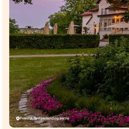
Præstø, Sydsjælland og øerne