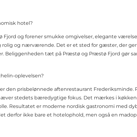
onomisk hotel?
ø Fjord og forener smukke omgivelser, elegante værelse
rolig og nærværende. Det er et sted for gæster, der ger
fter. Beliggenheden tæt på
Præstø
og
Præstø Fjord
gør sa
helin-oplevelsen?
 er den prisbelønnede aftenrestaurant Frederiksminde. 
ver stedets bæredygtige fokus. Det mærkes i køkkenets 
rolle. Resultatet er moderne nordisk gastronomi med dybd
det derfor ikke bare et hotelophold, men også en madopl