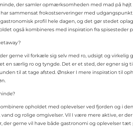
minde, der samler opmærksomheden med mad på højt niv
en har sammensat frokostserveringer med udgangspunkt 
 gastronomisk profil hele dagen, og det gør stedet oplag
holdet også kombineres med inspiration fra
spisesteder 
 getaway?
 der gerne vil forkæle sig selv med ro, udsigt og virkeli
 en særlig ro og tyngde. Det er et sted, der egner sig 
unden til at tage afsted. Ønsker I mere inspiration til 
øn
.
sminde?
t kombinere opholdet med oplevelser ved fjorden og i de
 vand og rolige omgivelser. Vil I være mere aktive, er de
 jer, der gerne vil have både gastronomi og oplevelser tæt 