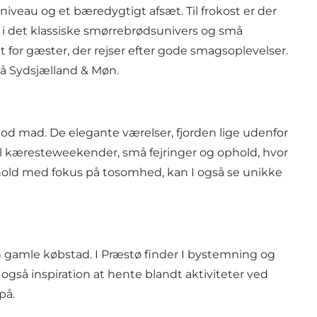
eau og et bæredygtigt afsæt. Til frokost er der
i det klassiske smørrebrødsunivers og små
t for gæster, der rejser efter gode smagsoplevelser.
på Sydsjælland & Møn
.
g god mad. De elegante værelser, fjorden lige udenfor
til kæresteweekender, små fejringer og ophold, hvor
ophold med fokus på tosomhed, kan I også se
unikke
n gamle købstad. I
Præstø
finder I bystemning og
r også inspiration at hente blandt
aktiviteter ved
på.