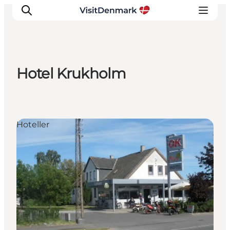
Hotel Krukholm
Inspiration
Destinationer
Oplevelser
Hoteller
Overnatning
Planlæg ferien