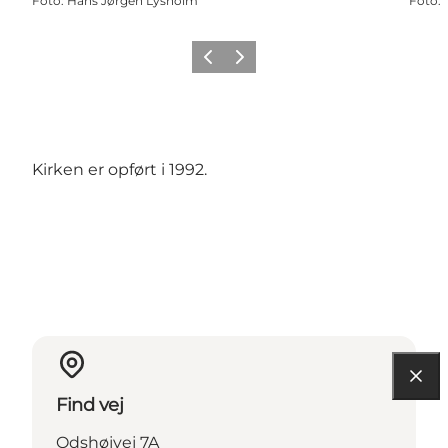
Foto
:
Hans Jørgen Lysholm
Foto
:
Forrige
Næste
Kirken er opført i 1992.
Find vej
Odshøjvej 7A