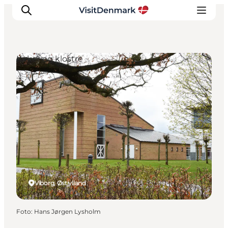
Kirker og klostre
Inspiration
Destinationer
Oplevelser
Overnatning
Planlæg ferien
Viborg, Østjylland
Foto
:
Hans Jørgen Lysholm