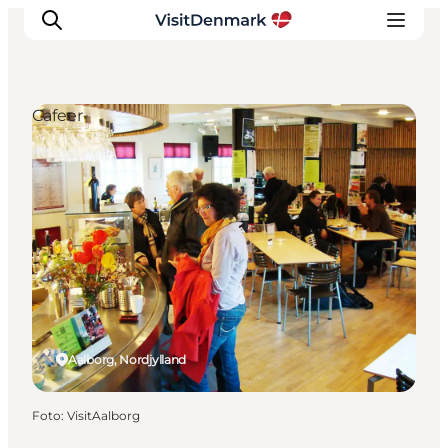
Cafeer
Inspiration
Destinationer
Oplevelser
Overnatning
Planlæg ferien
Aalborg, Nordjylland
Foto
:
VisitAalborg