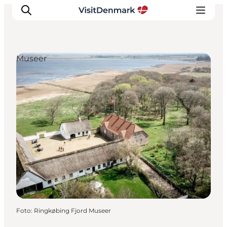
Museer
Inspiration
Destinationer
Oplevelser
Overnatning
Planlæg ferien
Foto
:
Ringkøbing Fjord Museer