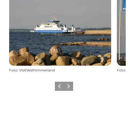
Foto
:
VisitVesthimmerland
Foto
:
Forrige
Næste