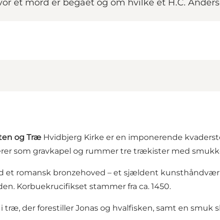
hvor et mord er begået og om hvilke et H.C. Anders
Sten og Træ
Hvidbjerg Kirke er en imponerende kvaderste
gerer som gravkapel og rummer tre trækister med smukk
 et romansk bronzehoved – et sjældent kunsthåndværk. P
. Korbuekrucifikset stammer fra ca. 1450.
æ, der forestiller Jonas og hvalfisken, samt en smuk s