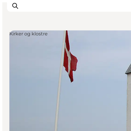
Kirker og klostre
Inspiration
Destinationer
Oplevelser
Overnatning
Planlæg ferien