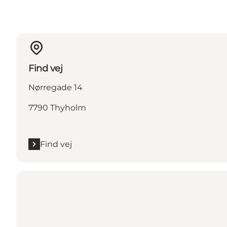
Find vej
Nørregade 14
7790 Thyholm
Find vej