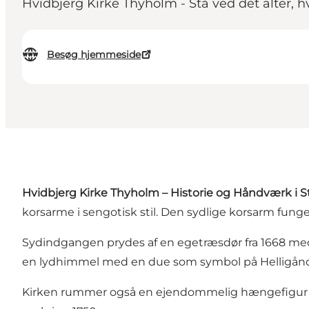
Hvidbjerg Kirke Thyholm - Stå ved det alter, 
Besøg hjemmeside
Hvidbjerg Kirke Thyholm – Historie og Håndværk i 
korsarme i sengotisk stil. Den sydlige korsarm fun
Sydindgangen prydes af en egetræsdør fra 1668 med
en lydhimmel med en due som symbol på Helligånden
Kirken rummer også en ejendommelig hængefigur i tr