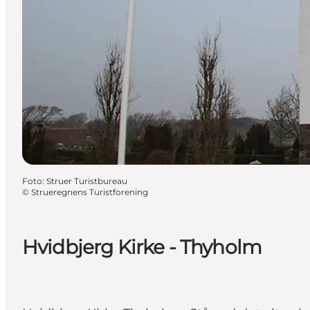
Foto
:
Struer Turistbureau
©
Strueregnens Turistforening
Hvidbjerg Kirke - Thyholm