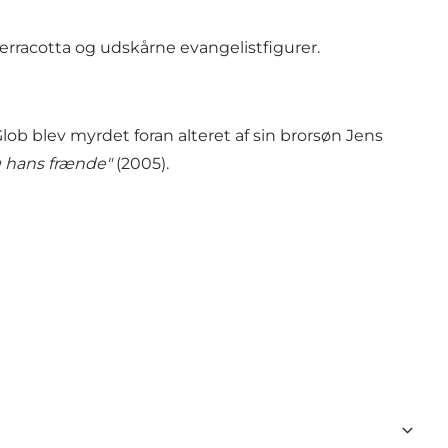
erracotta og udskårne evangelistfigurer.
ob blev myrdet foran alteret af sin brorsøn Jens
g hans frænde"
(2005).