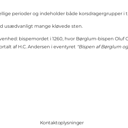
ellige perioder og indeholder både korsdragergrupper i t
ed usædvanligt mange kløvede sten.
ivenhed: bispemordet i 1260, hvor Børglum-bispen Oluf Gl
rtalt af H.C. Andersen i eventyret
"Bispen af Børglum o
Kontaktoplysninger