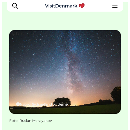
Naturområder
Inspiration
Destinationer
Oplevelser
Overnatning
Planlæg ferien
Nyord, Sydsjælland og øerne
Foto
:
Ruslan Merzlyakov