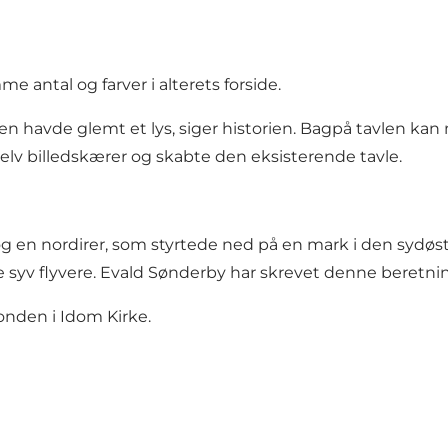
 antal og farver i alterets forside.
egnen havde glemt et lys, siger historien. Bagpå tavlen 
selv billedskærer og skabte den eksisterende tavle.
g en nordirer, som styrtede ned på en mark i den sydøstl
de
syv flyvere
.
Evald Sønderby har skrevet denne beretni
nden i Idom Kirke.