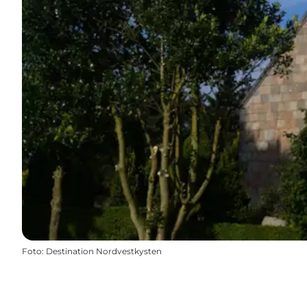
Foto
:
Destination Nordvestkysten