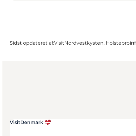
Sidst opdateret af:
VisitNordvestkysten, Holstebro
in