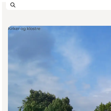
Kirker og klostre
Inspiration
Destinationer
Oplevelser
Overnatning
Planlæg ferien