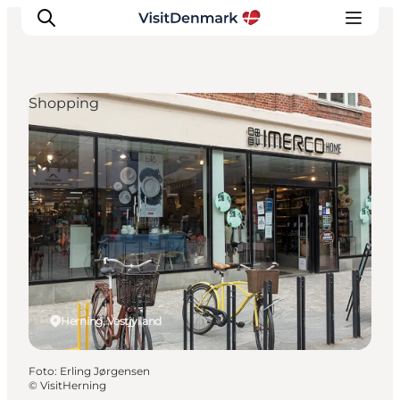
Shopping
Inspiration
Destinationer
Oplevelser
Overnatning
Planlæg ferien
Herning, Vestjylland
Foto
:
Erling Jørgensen
©
VisitHerning