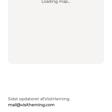
Loading map...
Sidst opdateret af:
VisitHerning
mail@visitherning.com