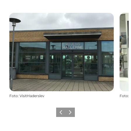
Foto
:
VisitHaderslev
Foto
:
Forrige
Næste