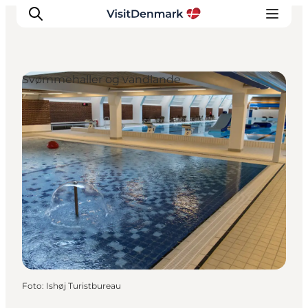
Svømmehaller og vandlande
Inspiration
Destinationer
Oplevelser
Overnatning
Planlæg ferien
Foto
:
Ishøj Turistbureau