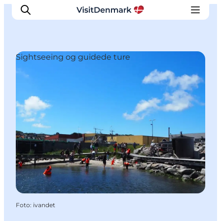
Sightseeing og guidede ture
Inspiration
Destinationer
Oplevelser
Overnatning
Planlæg ferien
Foto
:
ivandet