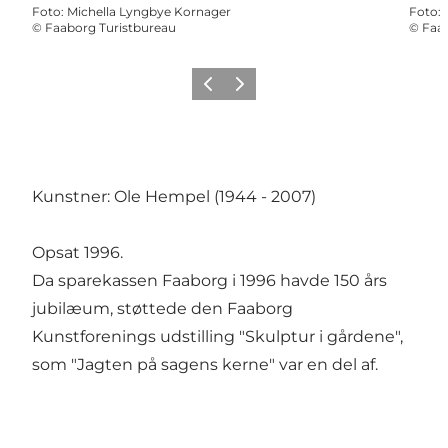
Foto
:
Michella Lyngbye Kornager
Foto
:
©
Faaborg Turistbureau
©
Faab
Forrige
Næste
Kunstner: Ole Hempel (1944 - 2007)
Opsat 1996.
Da sparekassen Faaborg i 1996 havde 150 års
jubilæum, støttede den Faaborg
Kunstforenings udstilling "Skulptur i gårdene",
som "Jagten på sagens kerne" var en del af.