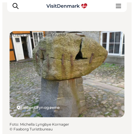
Street art og skulpturer
Inspiration
Destinationer
Oplevelser
Overnatning
Planlæg ferien
Faaborg, Fyn og øerne
Foto
:
Michella Lyngbye Kornager
©
Faaborg Turistbureau