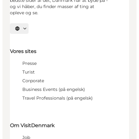
bedste sider af det, Danmark har at byde på -
og vi håber, du finder masser af ting at
opleve og se.
Vælg sprog
Vores sites
Presse
Turist
Corporate
Business Events (på engelsk)
Travel Professionals (på engelsk)
Om VisitDenmark
Job