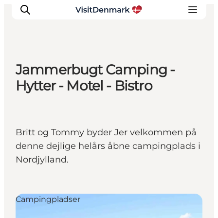
Jammerbugt Camping -
Inspiration
Hytter - Motel - Bistro
Destinationer
Oplevelser
Overnatning
Britt og Tommy byder Jer velkommen på
Planlæg ferien
denne dejlige helårs åbne campingplads i
Nordjylland.
Campingpladser