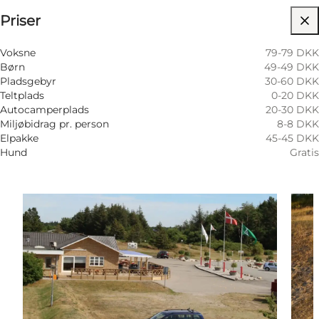
Priser
175
units
Besøg hjemmeside
Voksne
79-79 DKK
Børn
49-49 DKK
Pladsgebyr
30-60 DKK
Teltplads
0-20 DKK
Autocamperplads
20-30 DKK
Miljøbidrag pr. person
8-8 DKK
Elpakke
45-45 DKK
Hund
Gratis