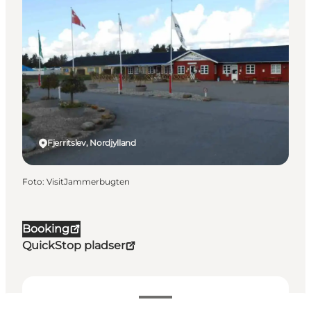
Fjerritslev, Nordjylland
Foto
:
VisitJammerbugten
Booking
QuickStop pladser
Se priser