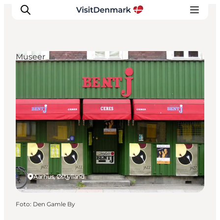
Museer
Inspiration
Destinationer
Oplevelser
Overnatning
Planlæg ferien
Aarhus, Østjylland
Foto
:
Den Gamle By