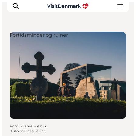
Fortidsminder og ruiner
Inspiration
Destinationer
Oplevelser
Overnatning
Planlæg ferien
Foto
:
Frame & Work
©
Kongernes Jelling