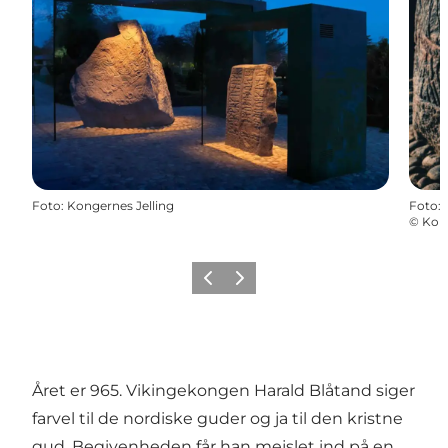
Foto
:
Kongernes Jelling
Foto
:
©
Kong
Forrige
Næste
Året er 965. Vikingekongen Harald Blåtand siger
farvel til de nordiske guder og ja til den kristne
gud. Begivenheden får han mejslet ind på en