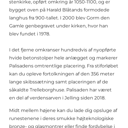
stenkirke, opført omkring år 1050-1100, og er
bygget oven på Harald Blåtands formodede
langhus fra 900-tallet. I 2000 blev Gorm den
Gamle genbegravet under kirken, hvor han
blev fundet i 1978.
I det fjerne omkranser hundredvis af nyopførte
hvide betonstolper hele anlægget og markerer
Palisadens omtrentlige placering. Fra stiforløbet
kan du opleve fortolkningen af den 356 meter
lange skibssætning samt placeringen af de
såkaldte Trelleborghuse. Palisaden har været
en del af verdensarven i Jelling siden 2018.
Midt mellem højene kan du lade dig opsluge af
runestenene i deres smukke højteknologiske
bronze- og glasmontrer eller finde fordybelse i