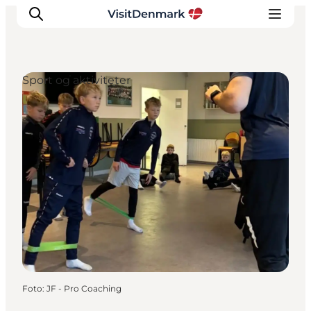
Sport og aktiviteter
Inspiration
Destinationer
Oplevelser
Overnatning
Planlæg ferien
Foto
:
JF - Pro Coaching