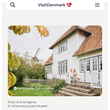
Museer
Inspiration
Destinationer
Oplevelser
Overnatning
Planlæg ferien
Kerteminde, Fyn og øerne
Foto
:
Ard Jongsma
©
Johannes Larsen Museet