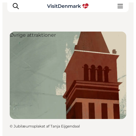
Øvrige attraktioner
Inspiration
Destinationer
Oplevelser
Overnatning
Planlæg ferien
©
Jubilæumsplakat af Tanja Eijgendaal