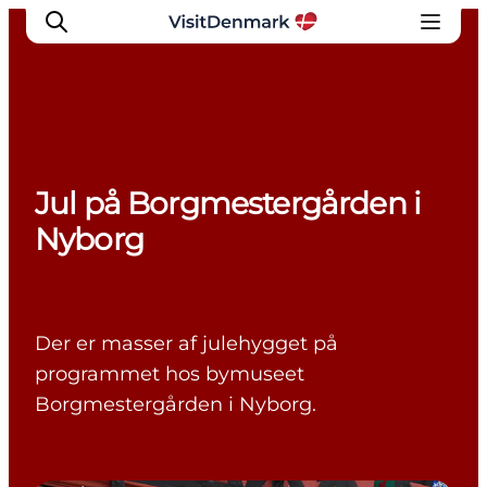
Inspiration
Jul på Borgmestergården i
Destinationer
Nyborg
Oplevelser
Overnatning
Planlæg ferien
Der er masser af julehygget på
programmet hos bymuseet
Borgmestergården i Nyborg.