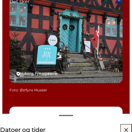
Det sker
Nyborg, Fyn og øerne
Foto
:
Østfyns Museer
Datoer og tider
Datoer og tider
Gratis