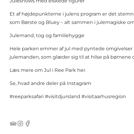
Juleshows med elskede figurer
Et af højdepunkterne i julens program er det stemn
som Børste og Bluey – alt sammen i julemagiske om
Julemand, tog og familiehygge
Hele parken emmer af jul med pyntede omgivelser o
julemanden, som glæder sig til at hilse på børnene 
Læs mere om Jul i Ree Park her
.
Se, hvad andre deler på Instagram
#reeparksafari
#visitdjursland
#visitaarhusregion
TripAdvisor
Instagram
Facebook