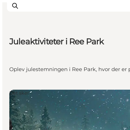
Juleaktiviteter i Ree Park
Inspiration
Destinationer
Oplevelser
Oplev julestemningen i Ree Park, hvor der er py
Overnatning
Planlæg ferien
Det sker