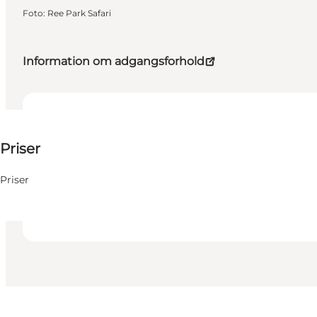
Foto
:
Ree Park Safari
Information om adgangsforhold
120 DKK
Priser
Besøg hjemmeside
Børn
Priser