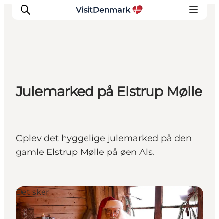
Inspiration
Julemarked på Elstrup Mølle
Destinationer
Oplevelser
Overnatning
Planlæg ferien
Oplev det hyggelige julemarked på den
gamle Elstrup Mølle på øen Als.
Det sker