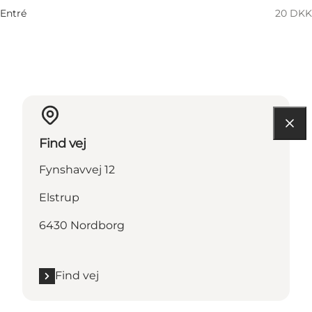
22 November
10:00 AM–04:00 PM
Entré
20 DKK
Søndag
Find vej
Fynshavvej 12
Elstrup
6430 Nordborg
Find vej