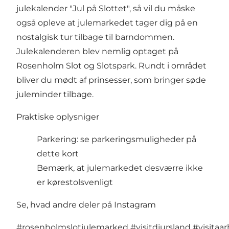
julekalender "Jul på Slottet", så vil du måske
også opleve at julemarkedet tager dig på en
nostalgisk tur tilbage til barndommen.
Julekalenderen blev nemlig optaget på
Rosenholm Slot og Slotspark. Rundt i området
bliver du mødt af prinsesser, som bringer søde
juleminder tilbage.
Praktiske oplysniger
Parkering:
se parkeringsmuligheder på
dette kort
Bemærk, at julemarkedet desværre ikke
er kørestolsvenligt
Se, hvad andre deler på Instagram
#rosenholmslotjulemarked
#visitdjursland
#visitaa