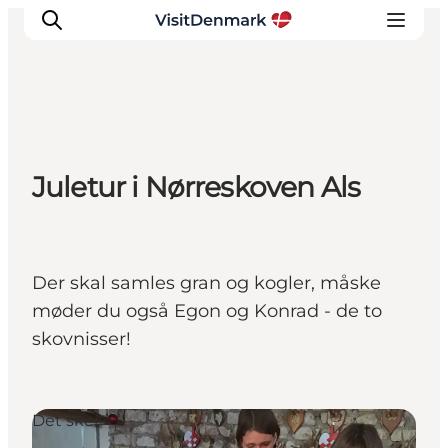
Inspiration
Juletur i Nørreskoven Als
Destinationer
Oplevelser
Overnatning
Planlæg ferien
Der skal samles gran og kogler, måske
møder du også Egon og Konrad - de to
skovnisser!
Det sker