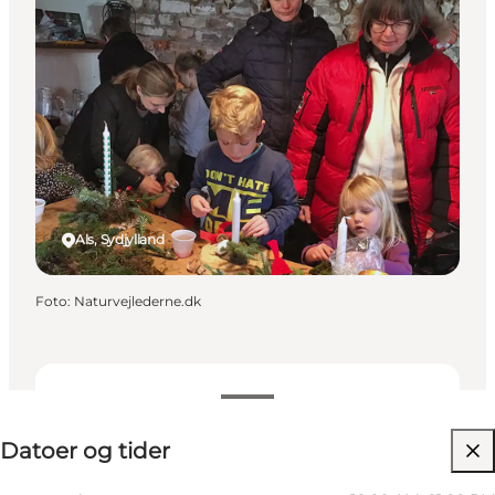
Als, Sydjylland
Foto
:
Naturvejlederne.dk
Datoer og tider
Datoer og tider
Besøg hjemmeside