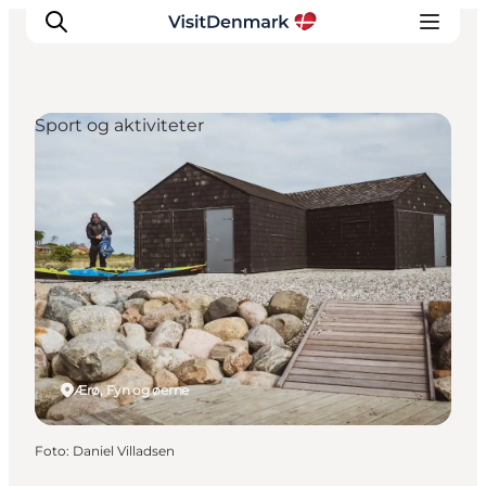
Sport og aktiviteter
Inspiration
Destinationer
Oplevelser
Overnatning
Planlæg ferien
Ærø, Fyn og øerne
Foto
:
Daniel Villadsen