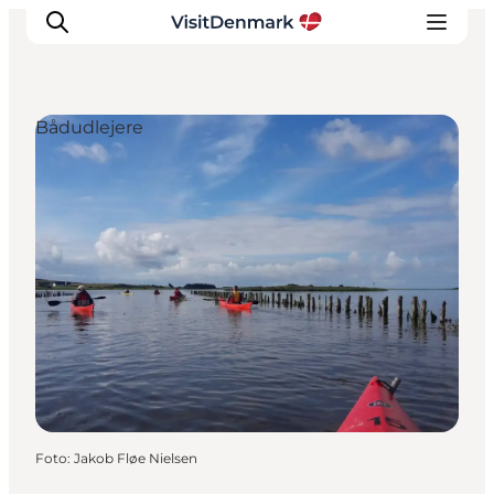
Bådudlejere
Inspiration
Destinationer
Oplevelser
Overnatning
Planlæg ferien
Foto
:
Jakob Fløe Nielsen