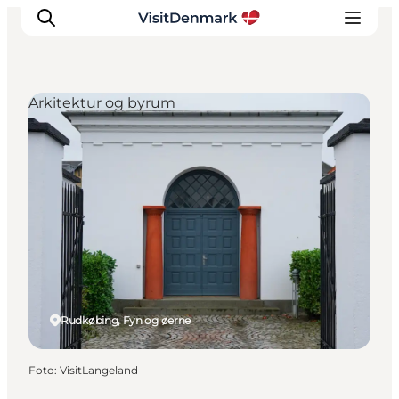
Arkitektur og byrum
Inspiration
Destinationer
Oplevelser
Overnatning
Planlæg ferien
Rudkøbing, Fyn og øerne
Foto
:
VisitLangeland