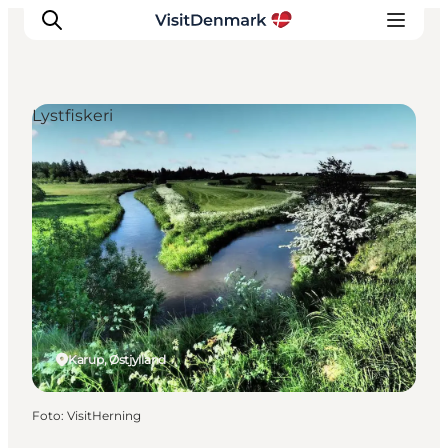
Lystfiskeri
Inspiration
Destinationer
Oplevelser
Overnatning
Planlæg ferien
Karup, Østjylland
Foto
:
VisitHerning