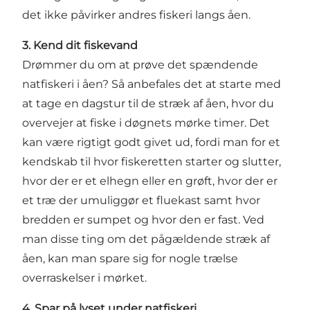
det ikke påvirker andres fiskeri langs åen.
3. Kend dit fiskevand
Drømmer du om at prøve det spændende
natfiskeri i åen? Så anbefales det at starte med
at tage en dagstur til de stræk af åen, hvor du
overvejer at fiske i døgnets mørke timer. Det
kan være rigtigt godt givet ud, fordi man for et
kendskab til hvor fiskeretten starter og slutter,
hvor der er et elhegn eller en grøft, hvor der er
et træ der umuliggør et fluekast samt hvor
bredden er sumpet og hvor den er fast. Ved
man disse ting om det pågældende stræk af
åen, kan man spare sig for nogle trælse
overraskelser i mørket.
4. Spar på lyset under natfiskeri