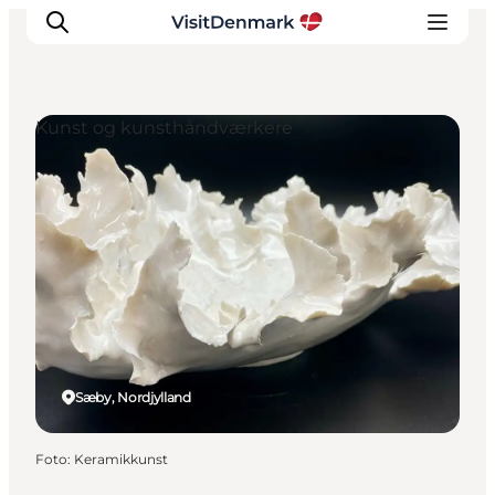
Kunst og kunsthåndværkere
Inspiration
Destinationer
Oplevelser
Overnatning
Planlæg ferien
Sæby, Nordjylland
Foto
:
Keramikkunst