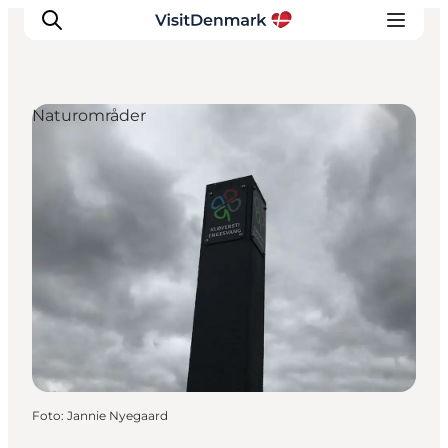
Naturområder
Inspiration
Destinationer
Oplevelser
Overnatning
Planlæg ferien
Foto
:
Jannie Nyegaard