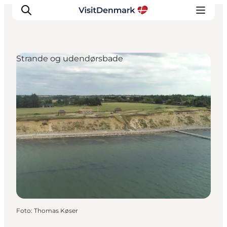
Strande og udendørsbade
Inspiration
Destinationer
Oplevelser
Overnatning
Planlæg ferien
Foto
:
Thomas Køser