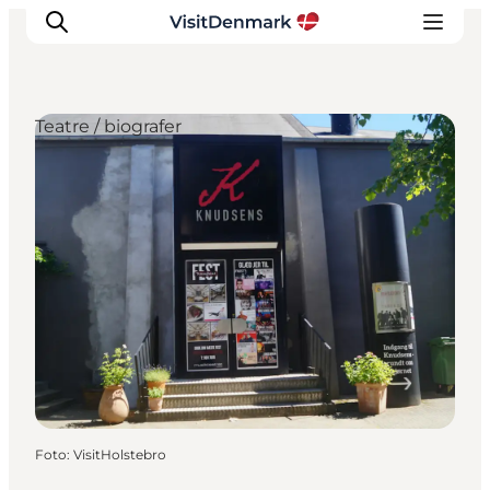
Teatre / biografer
Inspiration
Destinationer
Oplevelser
Overnatning
Planlæg ferien
Foto
:
VisitHolstebro