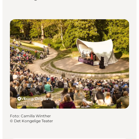
Det sker
Viborg, Østjylland
Foto
:
Camilla Winther
©
Det Kongelige Teater