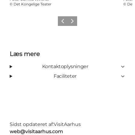
©
Det Kongelige Teater
©
Det 
Forrige
Næste
Læs mere
Kontaktoplysninger
Faciliteter
Sidst opdateret af:
VisitAarhus
web@visitaarhus.com