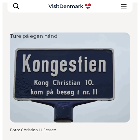
Ture på egen hånd
Inspiration
Destinationer
Oplevelser
Overnatning
Planlæg ferien
Foto
:
Christian H. Jessen