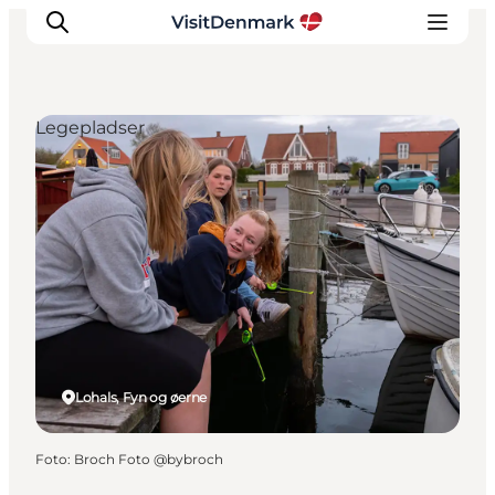
Legepladser
Inspiration
Destinationer
Oplevelser
Overnatning
Planlæg ferien
Lohals, Fyn og øerne
Foto
:
Broch Foto @bybroch