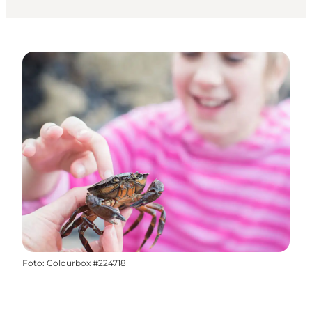
Foto
:
Colourbox #224718