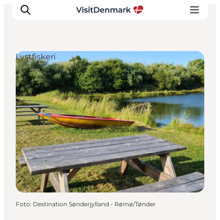
Lystfiskeri
Inspiration
Destinationer
Oplevelser
Overnatning
Planlæg ferien
Foto
:
Destination Sønderjylland - Rømø/Tønder